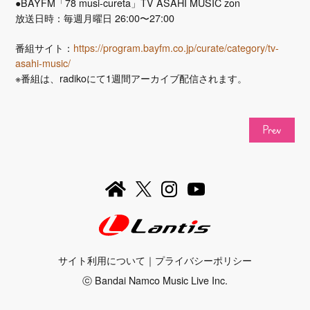
●BAYFM「78 musi-cureta」TV ASAHI MUSIC zon
放送日時：毎週月曜日 26:00〜27:00
番組サイト：
https://program.bayfm.co.jp/curate/category/tv-
asahi-music/
※番組は、radikoにて1週間アーカイブ配信されます。
prev
サイト利用について
｜
プライバシーポリシー
ⓒ Bandai Namco Music Live Inc.