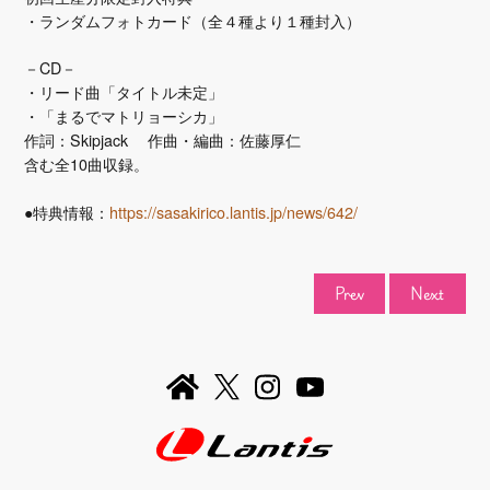
・ランダムフォトカード（全４種より１種封入）
－CD－
・リード曲「タイトル未定」
・「まるでマトリョーシカ」
作詞：Skipjack 作曲・編曲：佐藤厚仁
含む全10曲収録。
●特典情報：
https://sasakirico.lantis.jp/news/642/
prev
next