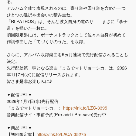
る。
アルバム全体で表現されるのは、寄り道や回り道を含めた一つ
ひとつの選択や出会いの積み重ね。
「RI PATHOS」は、そんな彼女自身の道のり――まさに「李子
道」を描いた一枚に。
初回限定盤には、ボーナストラックとして佐々木自身が初めて
作詞作曲した「てづくりのうた」を収録。
さらに、アルバム収録楽曲を5ヵ月連続で先行配信されることも
決定。
先行配信第一弾となる楽曲「まるでマトリョーシカ」は、2026
年1月7日(水)に配信リリースされます。
皆さま是非お楽しみに♪
▼配信URL▼
2026年1月7日(水)先行配信
「まるでマトリョーシカ」：
https://lnk.to/LZC-3395
音楽配信サイト事前予約(Pre-add / Pre-save)受付中
▼商品URL▼
【初回限定盤】
https://lnk.to/LACA-35275